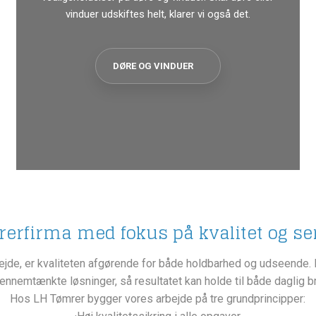
vinduer udskiftes helt, klarer vi også det.
DØRE OG VINDUER
erfirma med fokus på kvalitet og se
bejde, er kvaliteten afgørende for både holdbarhed og udseende. D
ennemtænkte løsninger, så resultatet kan holde til både daglig b
Hos LH Tømrer bygger vores arbejde på tre grundprincipper: