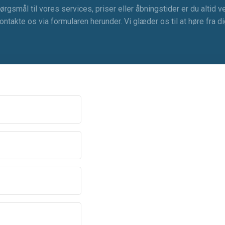
ørgsmål til vores services, priser eller åbningstider er du altid v
ontakte os via formularen herunder. Vi glæder os til at høre fra di