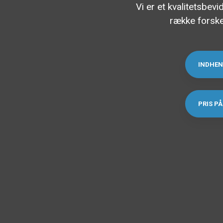
Vi er et kvalitetsbev
række forskel
INDHEN
PRIS P