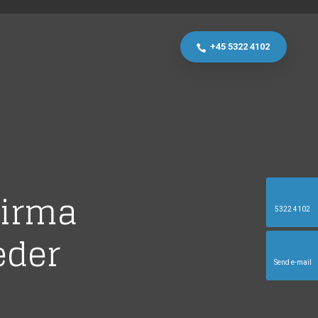
+45 5322 4102
firma
5322 4102
eder
Send e-mail