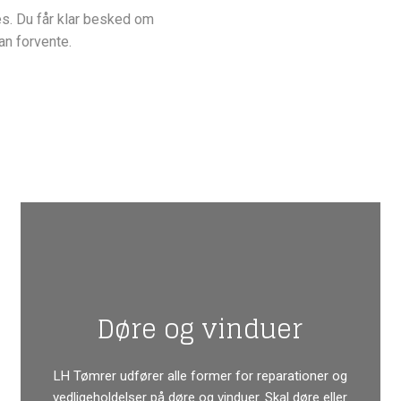
s. Du får klar besked om
an forvente.
Døre og vinduer
LH Tømrer udfører alle former for reparationer og
vedligeholdelser på døre og vinduer. Skal døre eller