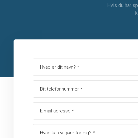
Hvis du har sp
k