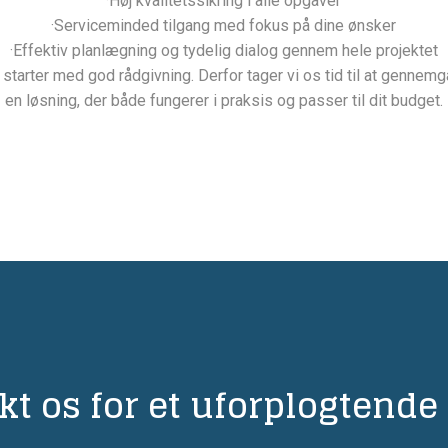
·​Høj kvalitetssikring i alle opgaver
·​Serviceminded tilgang med fokus på dine ønsker
·​Effektiv planlægning og tydelig dialog gennem hele projektet
starter med god rådgivning. Derfor tager vi os tid til at gennemg
en løsning, der både fungerer i praksis og passer til dit budget.​
kt os for et uforplogtende 