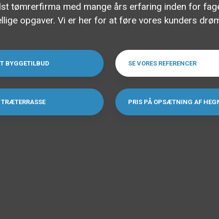
idst tømrerfirma med mange års erfaring inden for fage
lige opgaver. Vi er her for at føre vores kunders drøm
T BYGGETILBUD​
SE VORES REFERENCER
Å TRÆTERRASSE
PRIS PÅ OPSÆTNING AF HEG