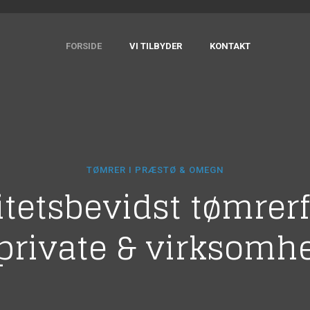
FORSIDE
VI TILBYDER
KONTAKT
TØMRER I PRÆSTØ & OMEGN
itetsbevidst tømrer
 private & virksomh