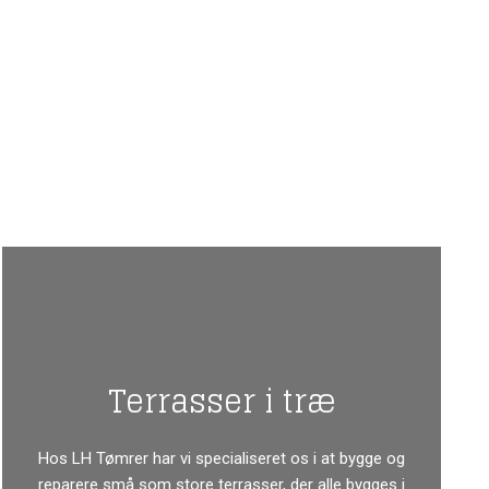
Terrasser i træ
Hos LH Tømrer har vi specialiseret os i at bygge og
reparere små som store terrasser, der alle bygges i