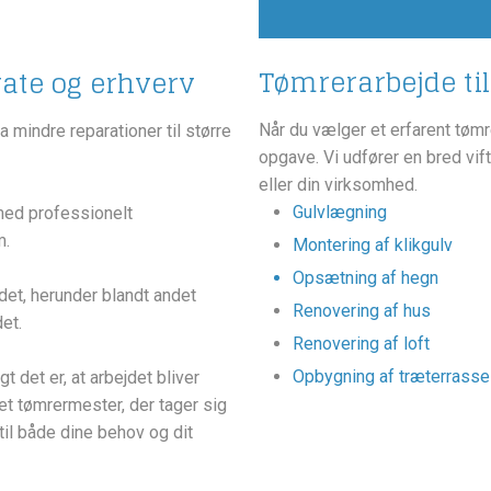
Tømrerarbejde til
vate og erhverv
Når du vælger et erfarent tømre
a mindre reparationer til større
opgave. Vi udfører en bred vift
eller din virksomhed.​
Gulvlægning
med professionelt
m.
Montering af klikgulv
Opsætning af hegn
det, herunder blandt andet
Renovering af hus
et.
Renovering af loft
Opbygning af træterrasse
 det er, at arbejdet bliver
et tømrermester, der tager sig
 til både dine behov og dit