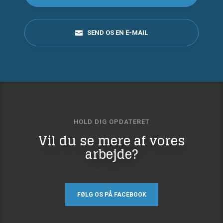
SEND OS EN E-MAIL
HOLD DIG OPDATERET​
​​Vil du se mere af vores
arbejde?
FØLG OS PÅ FACEBOOK​