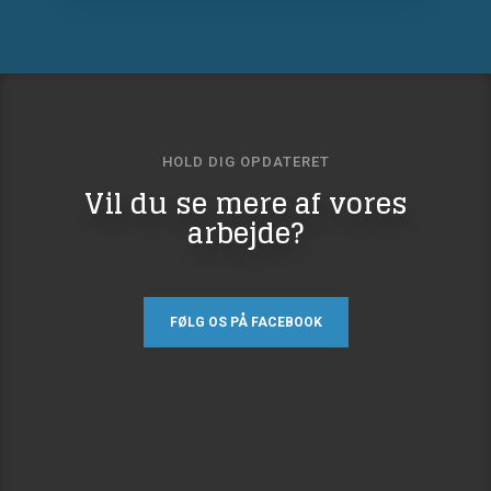
HOLD DIG OPDATERET​
​​Vil du se mere af vores
arbejde?
FØLG OS PÅ FACEBOOK​