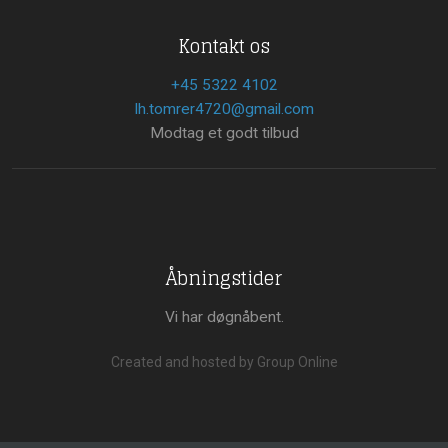
Kontakt os
+45 5322 4102
lh.tomrer4720@gmail.com
Modtag et godt tilbud
Åbningstider
Vi har døgnåbent.
Created and hosted by Group Online