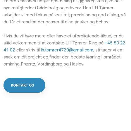
En professionelt udført opsætning af gipsvæg kan give helt
nye muligheder i både bolig og erhverv. Hos LH Tømrer
arbejder vi med fokus på kvalitet, præcision og god dialog, så
du får et resultat der passer til dine ønsker og behov.
Hvis du vil høre mere eller have et uforpligtende tilbud, er du
altid velkommen til at kontakte LH Tømrer. Ring på
+45 53 22
41 02
eller skriv til
lh.tomrer4720@gmail.com
, så tager vi en
snak om dit projekt og finder den bedste løsning i området
omkring Præstø, Vordingborg og Haslev.​
KONTAKT OS