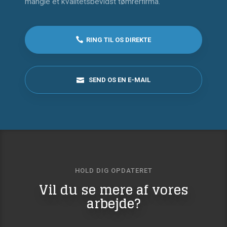
mangle et kvalitetsbevidst tømrerfirma.
RING TIL OS DIREKTE
SEND OS EN E-MAIL
HOLD DIG OPDATERET​
​​Vil du se mere af vores
arbejde?