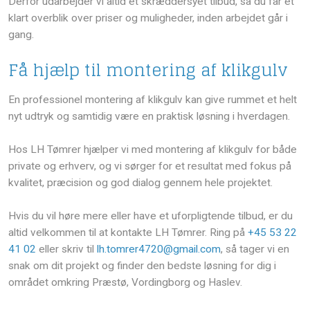
Derfor udarbejder vi altid et skræddersyet tilbud, så du får et
klart overblik over priser og muligheder, inden arbejdet går i
gang.
Få hjælp til montering af klikgulv
En professionel montering af klikgulv kan give rummet et helt
nyt udtryk og samtidig være en praktisk løsning i hverdagen.
Hos LH Tømrer hjælper vi med montering af klikgulv for både
private og erhverv, og vi sørger for et resultat med fokus på
kvalitet, præcision og god dialog gennem hele projektet.
Hvis du vil høre mere eller have et uforpligtende tilbud, er du
altid velkommen til at kontakte LH Tømrer. Ring på
+45 53 22
41 02
eller skriv til
lh.tomrer4720@gmail.com
, så tager vi en
snak om dit projekt og finder den bedste løsning for dig i
området omkring Præstø, Vordingborg og Haslev.​