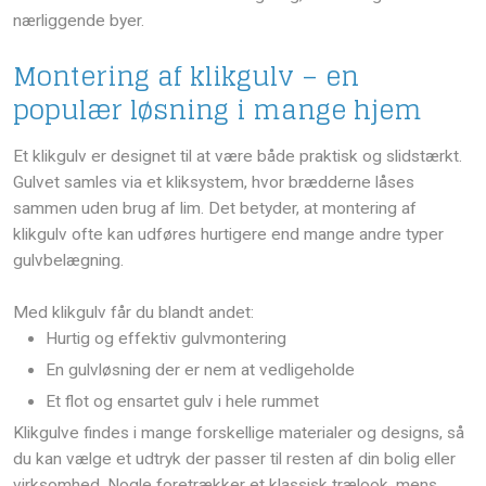
nærliggende byer.
Montering af klikgulv – en
populær løsning i mange hjem
Et klikgulv er designet til at være både praktisk og slidstærkt.
Gulvet samles via et kliksystem, hvor brædderne låses
sammen uden brug af lim. Det betyder, at montering af
klikgulv ofte kan udføres hurtigere end mange andre typer
gulvbelægning.
Med klikgulv får du blandt andet:
​Hurtig og effektiv gulvmontering
​En gulvløsning der er nem at vedligeholde
​Et flot og ensartet gulv i hele rummet
Klikgulve findes i mange forskellige materialer og designs, så
du kan vælge et udtryk der passer til resten af din bolig eller
virksomhed. Nogle foretrækker et klassisk trælook, mens