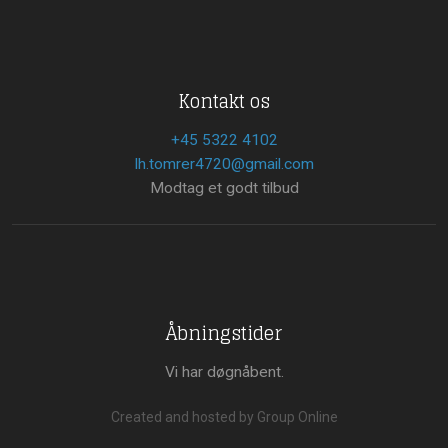
Kontakt os
+45 5322 4102
lh.tomrer4720@gmail.com
Modtag et godt tilbud
Åbningstider
Vi har døgnåbent.
Created and hosted by Group Online