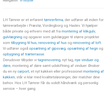
Navigation:
Vi tilbyder
​LH Tømrer er et erfarent
tømrerfirma
, der udfører alt inden for
tømrerarbejde i Præstø, Vordingborg og Haslev. Vi hjælper
både private og erhverv med alt fra
montering af klikgulv
,
gulvlægning
og opgaver som gulvlægger til større projekter
som
tilbygning til hus
,
renovering af hus
og
renovering af loft
.
Vi udfører også
opsætning af gipsvæg
,
opsætning af hegn
og
opbygning af træterrasse
.
Derudover tilbyder vi
tagrenovering
, nyt tag,
nye vinduer og
døre
, montering af døre samt udskiftning af vinduer. Ønsker
du en ny
carport
, et nyt køkken eller professionel
montering af
køkken
, står vi klar med kvalitetsløsninger, der matcher dine
behov. Hos LH Tømrer får du solidt håndværk og personlig
service – hver gang.